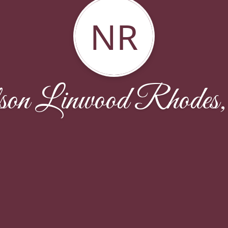
NR
son Linwood Rhodes,